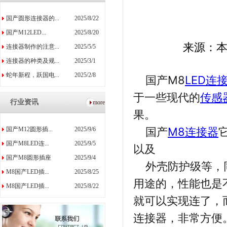
国产圆形连接器的...
2025/8/22
国产M12LED...
2025/8/20
来源：
连接器制作的注意...
2025/5/5
连接器的种类及规...
2025/3/1
蛇年新程，跃国电...
2025/2/8
国产M8
LED连
于一些现代的
传感
行业资讯
more
果。
国产
M8连接器
国产M12圆形插...
2025/9/6
国产M8LED连...
2025/9/5
以及
国产M8圆形插座
2025/9/4
外壳防护级等，
M8国产LED插...
2025/8/25
用途的，性能也是
M8国产LED插...
2025/8/22
就可以实现连了，
连接器，非常方便